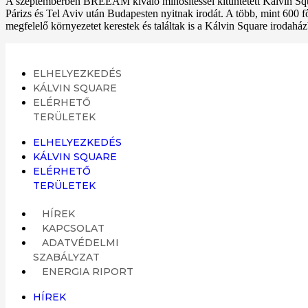
A szeptemberben BREEAM kiváló minősítéssel kitüntetett Kálvin Squar
Párizs és Tel Aviv után Budapesten nyitnak irodát. A több, mint 600 
megfelelő környezetet kerestek és találtak is a Kálvin Square irodaház
ELHELYEZKEDÉS
KÁLVIN SQUARE
ELÉRHETŐ
TERÜLETEK
ELHELYEZKEDÉS
KÁLVIN SQUARE
ELÉRHETŐ
TERÜLETEK
HÍREK
KAPCSOLAT
ADATVÉDELMI
SZABÁLYZAT
ENERGIA RIPORT
HÍREK