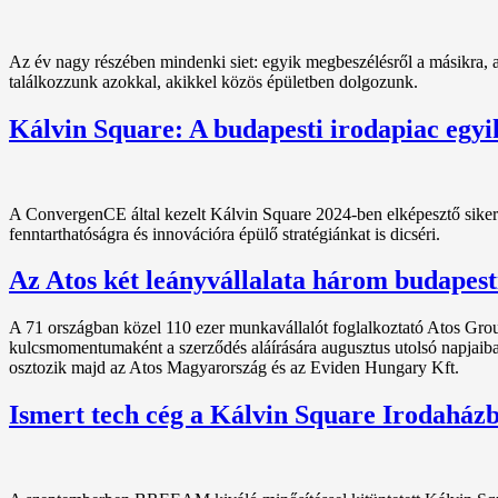
Az év nagy részében mindenki siet: egyik megbeszélésről a másikra, a
találkozzunk azokkal, akikkel közös épületben dolgozunk.
Kálvin Square: A budapesti irodapiac egyi
A ConvergenCE által kezelt Kálvin Square 2024-ben elképesztő sikert 
fenntarthatóságra és innovációra épülő stratégiánkat is dicséri.
Az Atos két leányvállalata három budapesti
A 71 országban közel 110 ezer munkavállalót foglalkoztató Atos Group k
kulcsmomentumaként a szerződés aláírására augusztus utolsó napjaiba
osztozik majd az Atos Magyarország és az Eviden Hungary Kft.
Ismert tech cég a Kálvin Square Irodaház