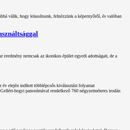
bbá válik, hogy lelassítsunk, felnézzünk a képernyőről, és valóban
asználtsággal
 az eredmény nemcsak az ikonikus épület egyedi adottságait, de a
 év elején indított többlépcsős kiválasztási folyamat
, Gellért-hegyi panorámával rendelkező 760 négyzetméteres irodán