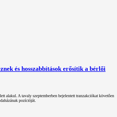
znek és hosszabbítások erősítik a bérlői
ett alakul. A tavaly szeptemberben bejelentett tranzakciókat követően
odaházának pozícióját.