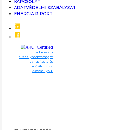
KAPCSOLAT
ADATVÉDELMI SZABÁLYZAT
ENERGIA RIPORT
A helyszín
akadálymentességét
tanúsította és
minősítette az
Access4you.