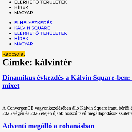
ELÉRHETŐ TERÜLETEK
HÍREK
MAGYAR
ELHELYEZKEDÉS
KÁLVIN SQUARE
ELÉRHETŐ TERÜLETEK
HÍREK
MAGYAR
Kapcsolat
Címke:
kálvintér
Dinamikus évkezdés a Kálvin Square-ben: 90
mixet
A ConvergenCE vagyonkezelésében álló Kálvin Square iránti bérlői érde
2025 végén és 2026 elején újabb hosszú távú megállapodások születte
Adventi megálló a rohanásban