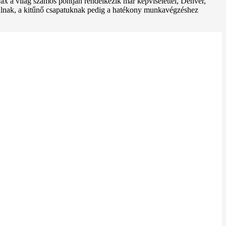
x a világ számos pontján rendelkezik már képviselettel, Denver,
 állnak, a kitűnő csapatuknak pedig a hatékony munkavégzéshez