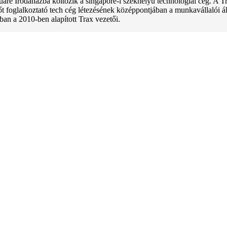
e Irodaházba költözik a singapore-i székhelyű technológiai cég. A Tra
főt foglalkoztató tech cég létezésének középpontjában a munkavállalói
ban a 2010-ben alapított Trax vezetői.