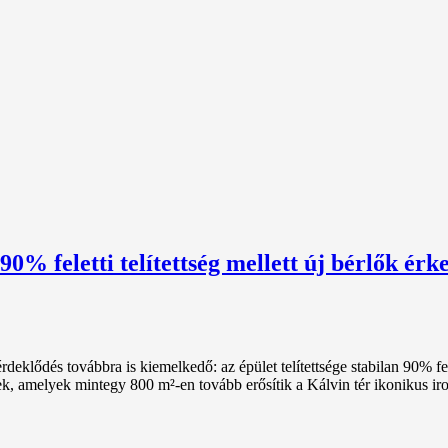
% feletti telítettség mellett új bérlők érke
klődés továbbra is kiemelkedő: az épület telítettsége stabilan 90% fel
k, amelyek mintegy 800 m²-en tovább erősítik a Kálvin tér ikonikus ir