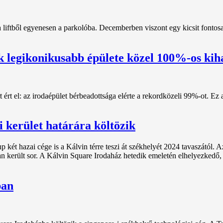
 liftből egyenesen a parkolóba. Decemberben viszont egy kicsit fontosa
k legikonikusabb épülete közel 100%-os kih
ért el: az irodaépület bérbeadottsága elérte a rekordközeli 99%-ot. Ez
 kerület határára költözik
ét hazai cége is a Kálvin térre teszi át székhelyét 2024 tavaszától. Az
n került sor. A Kálvin Square Irodaház hetedik emeletén elhelyezkedő
ban