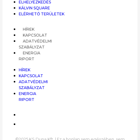
ELHELYEZKEDÉS
KÁLVIN SQUARE
ELÉRHETŐ TERÜLETEK
HÍREK
KAPCSOLAT
ADATVÉDELMI
SZABÁLYZAT
ENERGIA
RIPORT
HÍREK
KAPCSOLAT
ADATVÉDELMI
SZABÁLYZAT
ENERGIA
RIPORT
©2025 KS Duna Kft. | Ez a honlap sem egészében, sem